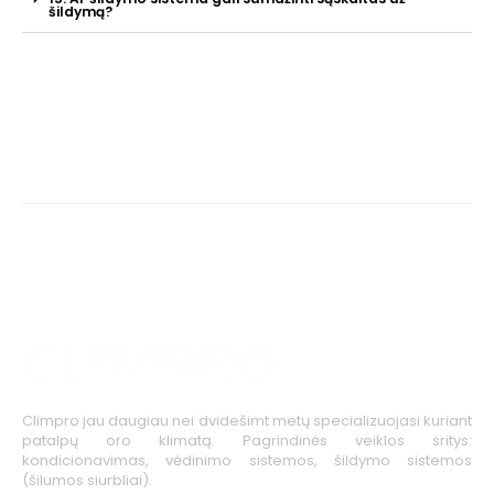
šildymą?
Climpro jau daugiau nei dvidešimt metų specializuojasi kuriant
patalpų oro klimatą. Pagrindinės veiklos sritys:
kondicionavimas, vėdinimo sistemos, šildymo sistemos
(šilumos siurbliai).