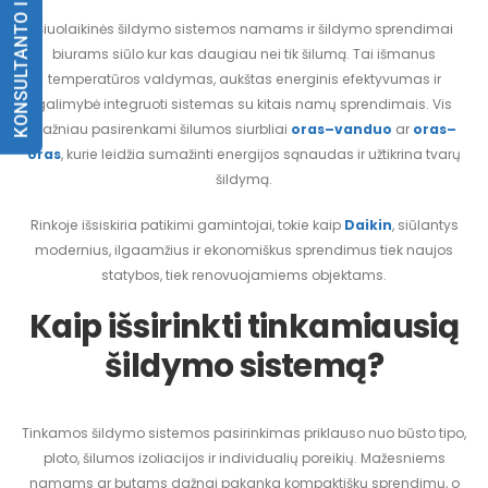
KONSULTANTO IŠKVIETIMAS
Šiuolaikinės šildymo sistemos namams ir šildymo sprendimai
biurams siūlo kur kas daugiau nei tik šilumą. Tai išmanus
temperatūros valdymas, aukštas energinis efektyvumas ir
galimybė integruoti sistemas su kitais namų sprendimais. Vis
dažniau pasirenkami šilumos siurbliai
oras–vanduo
ar
oras–
oras
, kurie leidžia sumažinti energijos sąnaudas ir užtikrina tvarų
šildymą.
Rinkoje išsiskiria patikimi gamintojai, tokie kaip
Daikin
, siūlantys
modernius, ilgaamžius ir ekonomiškus sprendimus tiek naujos
statybos, tiek renovuojamiems objektams.
Kaip išsirinkti tinkamiausią
šildymo sistemą?
Tinkamos šildymo sistemos pasirinkimas priklauso nuo būsto tipo,
ploto, šilumos izoliacijos ir individualių poreikių. Mažesniems
namams ar butams dažnai pakanka kompaktiškų sprendimų, o