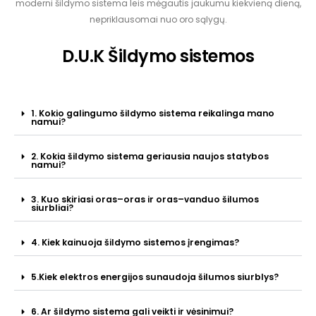
moderni šildymo sistema leis mėgautis jaukumu kiekvieną dieną,
nepriklausomai nuo oro sąlygų.
D.U.K Šildymo sistemos
1. Kokio galingumo šildymo sistema reikalinga mano
namui?
2. Kokia šildymo sistema geriausia naujos statybos
namui?
3. Kuo skiriasi oras–oras ir oras–vanduo šilumos
siurbliai?
4. Kiek kainuoja šildymo sistemos įrengimas?
5.Kiek elektros energijos sunaudoja šilumos siurblys?
6. Ar šildymo sistema gali veikti ir vėsinimui?