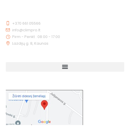
KONTAKTAI
+370 661 05566
info@climpro.lt
Pirm - Penkt : 08:00 - 17:00
Lazdijų g. 8, Kaunas
NUORODOS
KAIP MUS RASTI