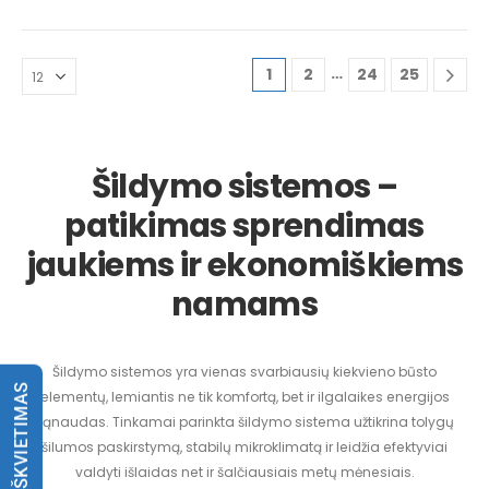
…
1
2
24
25
Šildymo sistemos –
patikimas sprendimas
jaukiems ir ekonomiškiems
namams
Šildymo sistemos yra vienas svarbiausių kiekvieno būsto
elementų, lemiantis ne tik komfortą, bet ir ilgalaikes energijos
sąnaudas. Tinkamai parinkta šildymo sistema užtikrina tolygų
šilumos paskirstymą, stabilų mikroklimatą ir leidžia efektyviai
valdyti išlaidas net ir šalčiausiais metų mėnesiais.