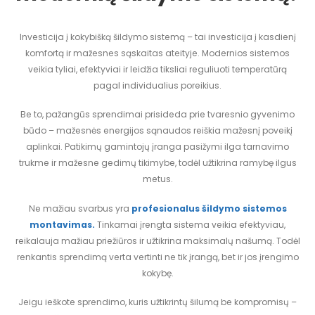
Investicija į kokybišką šildymo sistemą – tai investicija į kasdienį
komfortą ir mažesnes sąskaitas ateityje. Modernios sistemos
veikia tyliai, efektyviai ir leidžia tiksliai reguliuoti temperatūrą
pagal individualius poreikius.
Be to, pažangūs sprendimai prisideda prie tvaresnio gyvenimo
būdo – mažesnės energijos sąnaudos reiškia mažesnį poveikį
aplinkai. Patikimų gamintojų įranga pasižymi ilga tarnavimo
trukme ir mažesne gedimų tikimybe, todėl užtikrina ramybę ilgus
metus.
Ne mažiau svarbus yra
profesionalus šildymo sistemos
montavimas.
Tinkamai įrengta sistema veikia efektyviau,
reikalauja mažiau priežiūros ir užtikrina maksimalų našumą. Todėl
renkantis sprendimą verta vertinti ne tik įrangą, bet ir jos įrengimo
kokybę.
Jeigu ieškote sprendimo, kuris užtikrintų šilumą be kompromisų –