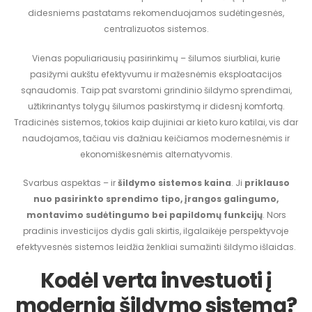
didesniems pastatams rekomenduojamos sudėtingesnės,
centralizuotos sistemos.
Vienas populiariausių pasirinkimų – šilumos siurbliai, kurie
pasižymi aukštu efektyvumu ir mažesnėmis eksploatacijos
sąnaudomis. Taip pat svarstomi grindinio šildymo sprendimai,
užtikrinantys tolygų šilumos paskirstymą ir didesnį komfortą.
Tradicinės sistemos, tokios kaip dujiniai ar kieto kuro katilai, vis dar
naudojamos, tačiau vis dažniau keičiamos modernesnėmis ir
ekonomiškesnėmis alternatyvomis.
Svarbus aspektas – ir
šildymo sistemos kaina
. Ji
priklauso
nuo pasirinkto sprendimo tipo, įrangos galingumo,
montavimo sudėtingumo bei papildomų funkcijų
. Nors
pradinis investicijos dydis gali skirtis, ilgalaikėje perspektyvoje
efektyvesnės sistemos leidžia ženkliai sumažinti šildymo išlaidas.
Kodėl verta investuoti į
modernią šildymo sistemą?