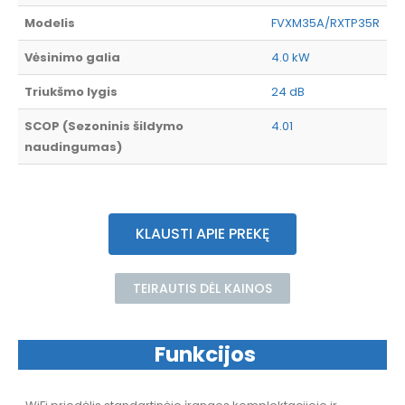
Modelis
FVXM35A/RXTP35R
Vėsinimo galia
4.0 kW
Triukšmo lygis
24 dB
SCOP (Sezoninis šildymo
4.01
naudingumas)
KLAUSTI APIE PREKĘ
TEIRAUTIS DĖL KAINOS
Funkcijos