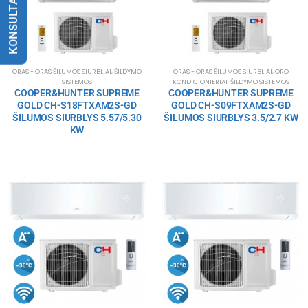
ORAS - ORAS ŠILUMOS SIURBLIAI
,
ŠILDYMO
ORAS - ORAS ŠILUMOS SIURBLIAI
,
ORO
SISTEMOS
KONDICIONIERIAI
,
ŠILDYMO SISTEMOS
COOPER&HUNTER SUPREME
COOPER&HUNTER SUPREME
GOLD CH-S18FTXAM2S-GD
GOLD CH-S09FTXAM2S-GD
ŠILUMOS SIURBLYS 5.57/5.30
ŠILUMOS SIURBLYS 3.5/2.7 KW
KW