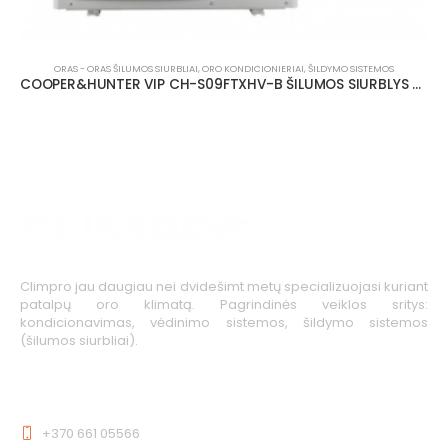
ORAS - ORAS ŠILUMOS SIURBLIAI
,
ORO KONDICIONIERIAI
,
ŠILDYMO SISTEMOS
COOPER&HUNTER VIP CH-S09FTXHV-B ŠILUMOS SIURBLYS 3.0/2.6 KW
Climpro jau daugiau nei dvidešimt metų specializuojasi kuriant
patalpų oro klimatą. Pagrindinės veiklos sritys:
kondicionavimas, vėdinimo sistemos, šildymo sistemos
(šilumos siurbliai).
KONTAKTAI
+370 661 05566