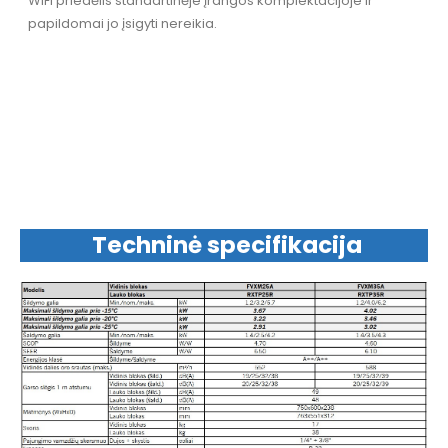
WiFi priedėlis standartinėje įrangos komplektacijoje ir
papildomai jo įsigyti nereikia.
Techninė specifikacija