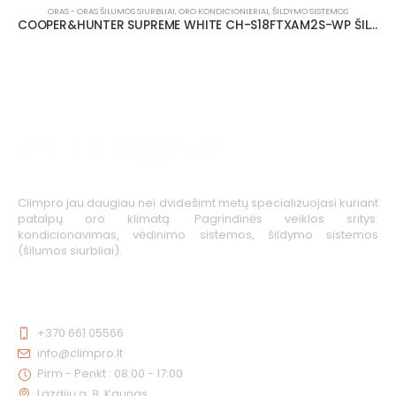
ORAS - ORAS ŠILUMOS SIURBLIAI
,
ORO KONDICIONIERIAI
,
ŠILDYMO SISTEMOS
COOPER&HUNTER SUPREME WHITE CH-S18FTXAM2S-WP ŠILUMOS SIURBLYS 5.57/5.30 KW
Climpro jau daugiau nei dvidešimt metų specializuojasi kuriant
patalpų oro klimatą. Pagrindinės veiklos sritys:
kondicionavimas, vėdinimo sistemos, šildymo sistemos
(šilumos siurbliai).
KONTAKTAI
+370 661 05566
info@climpro.lt
Pirm - Penkt : 08:00 - 17:00
Lazdijų g. 8, Kaunas