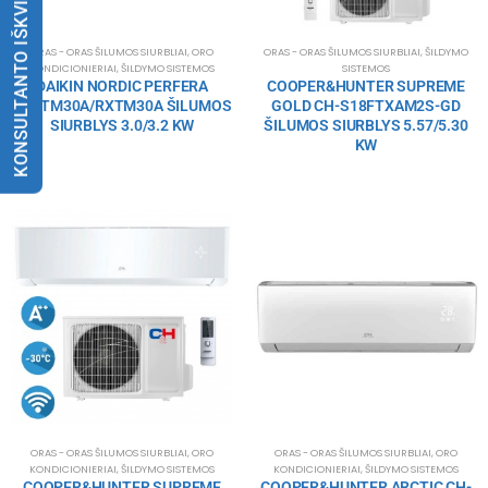
KONSULTANTO IŠKVIETIMAS
ORAS - ORAS ŠILUMOS SIURBLIAI
,
ORO
ORAS - ORAS ŠILUMOS SIURBLIAI
,
ŠILDYMO
KONDICIONIERIAI
,
ŠILDYMO SISTEMOS
SISTEMOS
DAIKIN NORDIC PERFERA
COOPER&HUNTER SUPREME
FTXTM30A/RXTM30A ŠILUMOS
GOLD CH-S18FTXAM2S-GD
SIURBLYS 3.0/3.2 KW
ŠILUMOS SIURBLYS 5.57/5.30
KW
ORAS - ORAS ŠILUMOS SIURBLIAI
,
ORO
ORAS - ORAS ŠILUMOS SIURBLIAI
,
ORO
KONDICIONIERIAI
,
ŠILDYMO SISTEMOS
KONDICIONIERIAI
,
ŠILDYMO SISTEMOS
COOPER&HUNTER SUPREME
COOPER&HUNTER ARCTIC CH-