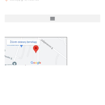
NUORODOS
KAIP MUS RASTI
© Climpro. Visos teisės saugomos