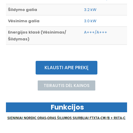
Šildymo galia
3.2 kW
Vėsinimo galia
3.0 kW
Energijos klasė (Vėsinimas/
A+++/A+++
Šildymas)
KLAUSTI APIE PREKĘ
TEIRAUTIS DĖL KAINOS
Funkcijos