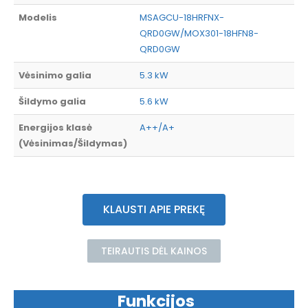
Modelis
MSAGCU-18HRFNX-
QRD0GW/MOX301-18HFN8-
QRD0GW
Vėsinimo galia
5.3 kW
Šildymo galia
5.6 kW
Energijos klasė
A++/A+
(Vėsinimas/Šildymas)
KLAUSTI APIE PREKĘ
TEIRAUTIS DĖL KAINOS
Funkcijos