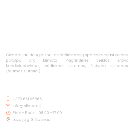
Climpro jau daugiau nei dvidešimt metų specializuojasi kuriant
patalpų oro klimatą. Pagrindinės veiklos sritys:
kondicionavimas, vėdinimo sistemos, šildymo sistemos
(šilumos siurbliai).
KONTAKTAI
+370 661 05566
info@climpro.lt
Pirm - Penkt : 08:00 - 17:00
Lazdijų g. 8, Kaunas
NUORODOS