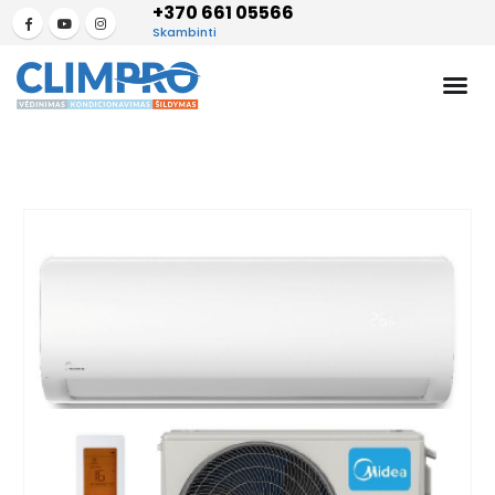
+370 661 05566
Skambinti