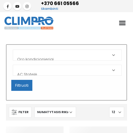
+370 661 05566
Skambinti
Filtruoti
FILTER