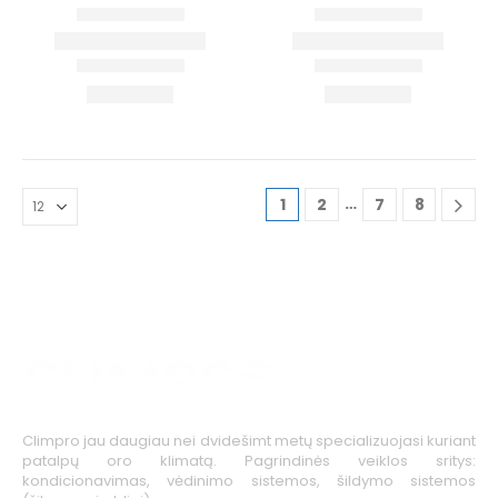
…
1
2
7
8
Climpro jau daugiau nei dvidešimt metų specializuojasi kuriant
patalpų oro klimatą. Pagrindinės veiklos sritys:
kondicionavimas, vėdinimo sistemos, šildymo sistemos