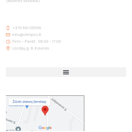
(šilumos siurbliai).
KONTAKTAI
+370 661 05566
info@climpro.lt
Pirm - Penkt : 08:00 - 17:00
Lazdijų g. 8, Kaunas
NUORODOS
KAIP MUS RASTI