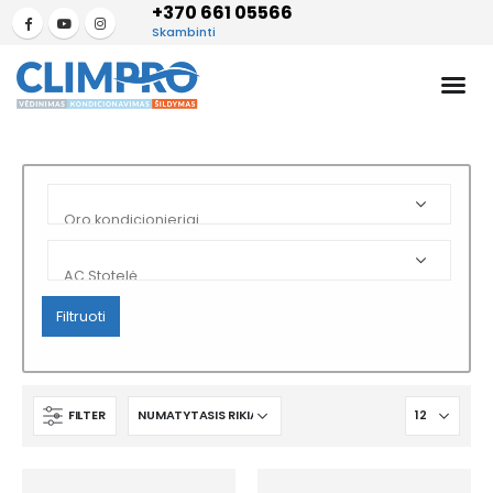
+370 661 05566
Skambinti
Filtruoti
FILTER