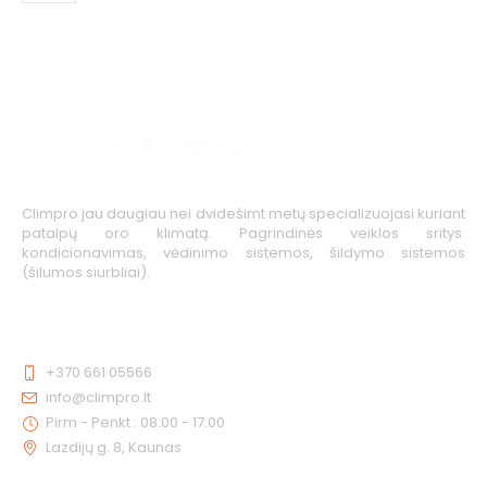
Climpro jau daugiau nei dvidešimt metų specializuojasi kuriant
patalpų oro klimatą. Pagrindinės veiklos sritys:
kondicionavimas, vėdinimo sistemos, šildymo sistemos
(šilumos siurbliai).
KONTAKTAI
+370 661 05566
info@climpro.lt
Pirm - Penkt : 08:00 - 17:00
Lazdijų g. 8, Kaunas