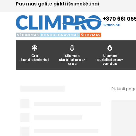
Pas mus galite pirkti išsimokėtinai
+370 661 05
Skambinti
Oro
Šilumos
Šilumos
kondicionieriai
siurbliai oras-
siurbliai oras-
oras
vanduo
Rikiuoti paga