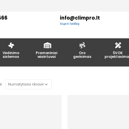
566
info@climpro.lt
Siųsti laišką
Vėdinimo
Pramoniniai
Oro
ŠVOK
sistemos
vėsintuvai
gerinimas
projektavima
l: