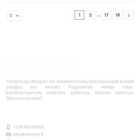
…
1
2
17
18
Climpro jau daugiau nei dvidešimt metų specializuojasi kuriant
patalpų oro klimatą. Pagrindinės veiklos sritys:
kondicionavimas, vėdinimo sistemos, šildymo sistemos
(šilumos siurbliai).
KONTAKTAI
+370 661 05566
info@climpro.lt