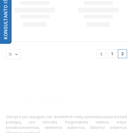
KONSULTANTO IŠKVIETIMAS
1
2
Climpro jau daugiau nei dvidešimt metų specializuojasi kuriant
patalpų oro klimatą. Pagrindinės veiklos sritys:
kondicionavimas, vėdinimo sistemos, šildymo sistemos
(šilumos siurbliai).