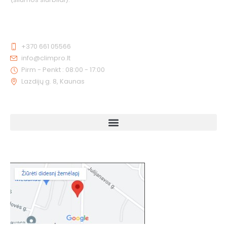
KONTAKTAI
+370 661 05566
info@climpro.lt
Pirm - Penkt : 08:00 - 17:00
Lazdijų g. 8, Kaunas
NUORODOS
KAIP MUS RASTI