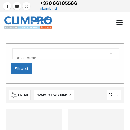
+370 661 05566
Skambinti
Filtruoti
FILTER