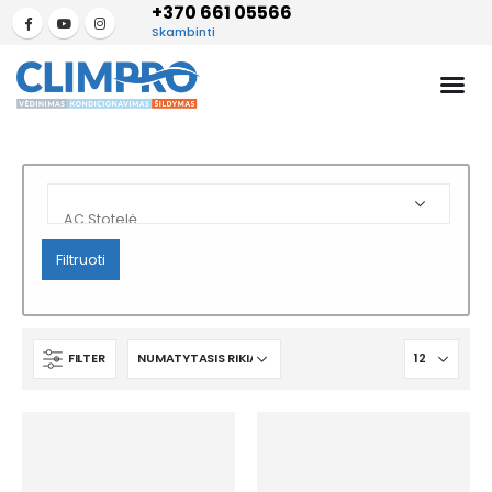
+370 661 05566
Skambinti
Filtruoti
FILTER