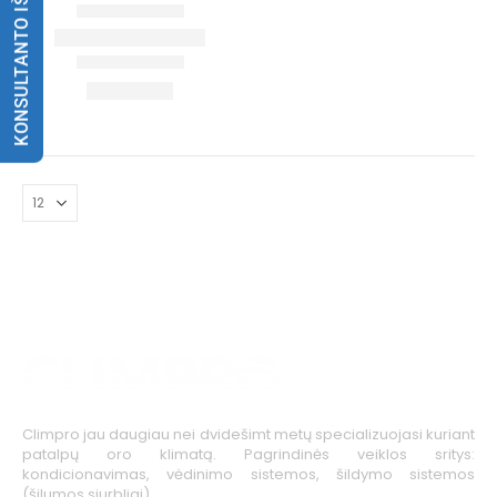
KONSULTANTO IŠKVIETIMAS
Climpro jau daugiau nei dvidešimt metų specializuojasi kuriant
patalpų oro klimatą. Pagrindinės veiklos sritys:
kondicionavimas, vėdinimo sistemos, šildymo sistemos
(šilumos siurbliai).