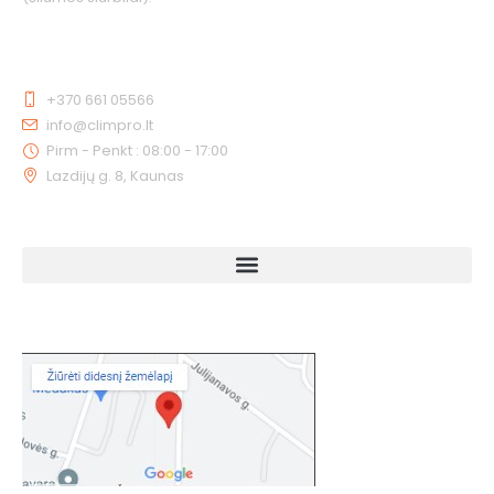
KONTAKTAI
+370 661 05566
info@climpro.lt
Pirm - Penkt : 08:00 - 17:00
Lazdijų g. 8, Kaunas
NUORODOS
KAIP MUS RASTI