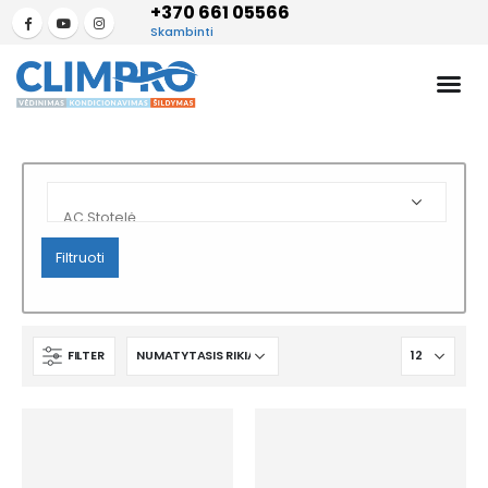
+370 661 05566
Skambinti
Filtruoti
FILTER