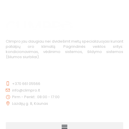
Climpro jau daugiau nei dvidešimt metų specializuojasi kuriant
patalpų oro klimatą. Pagrindinės veiklos sritys:
kondicionavimas, vėdinimo sistemos, šildymo sistemos
(šilumos siurbliai).
KONTAKTAI
+370 661 05566
info@climpro.lt
Pirm - Penkt : 08:00 - 17:00
Lazdijų g. 8, Kaunas
NUORODOS