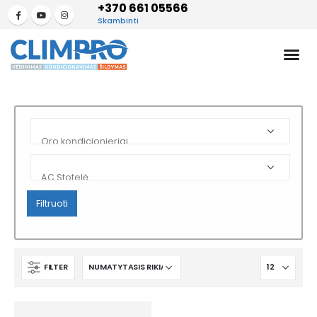
+370 661 05566
Skambinti
Filtruoti
FILTER