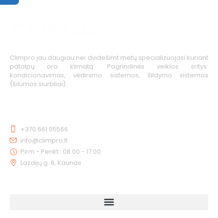
Climpro jau daugiau nei dvidešimt metų specializuojasi kuriant
patalpų oro klimatą. Pagrindinės veiklos sritys:
kondicionavimas, vėdinimo sistemos, šildymo sistemos
(šilumos siurbliai).
KONTAKTAI
+370 661 05566
info@climpro.lt
Pirm - Penkt : 08:00 - 17:00
Lazdijų g. 8, Kaunas
NUORODOS