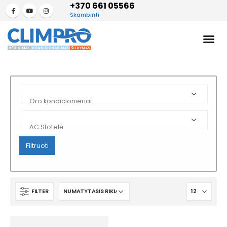
+370 661 05566
Skambinti
Filtruoti
FILTER