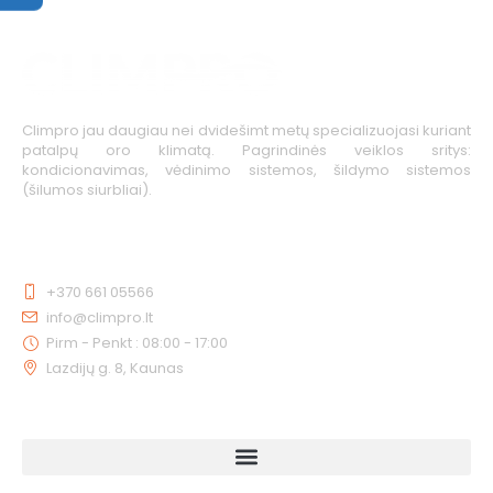
Climpro jau daugiau nei dvidešimt metų specializuojasi kuriant
patalpų oro klimatą. Pagrindinės veiklos sritys:
kondicionavimas, vėdinimo sistemos, šildymo sistemos
(šilumos siurbliai).
KONTAKTAI
+370 661 05566
info@climpro.lt
Pirm - Penkt : 08:00 - 17:00
Lazdijų g. 8, Kaunas
NUORODOS