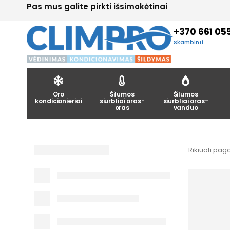
Pas mus galite pirkti išsimokėtinai
+370 661 05
Skambinti
Oro
Šilumos
Šilumos
kondicionieriai
siurbliai oras-
siurbliai oras-
oras
vanduo
Rikiuoti paga