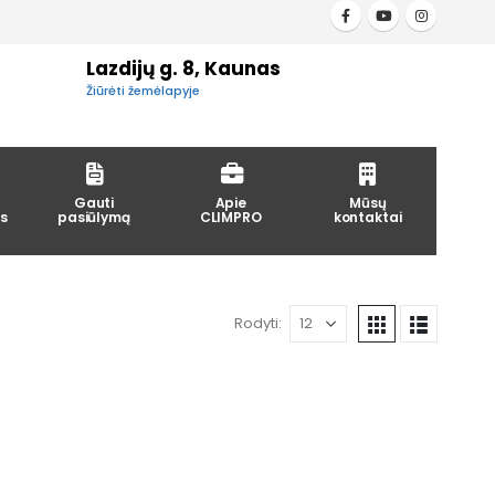
Lazdijų g. 8, Kaunas
Žiūrėti žemėlapyje
Gauti
Apie
Mūsų
s
pasiūlymą
CLIMPRO
kontaktai
Rodyti: