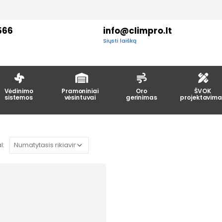
566
info@climpro.lt
Siųsti laišką
Vėdinimo
Pramoniniai
Oro
ŠVOK
sistemos
vėsintuvai
gerinimas
projektavima
l: