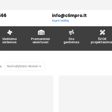
566
info@climpro.lt
Siųsti laišką
Vėdinimo
Pramoniniai
Oro
ŠVOK
sistemos
vėsintuvai
gerinimas
projektavima
l: