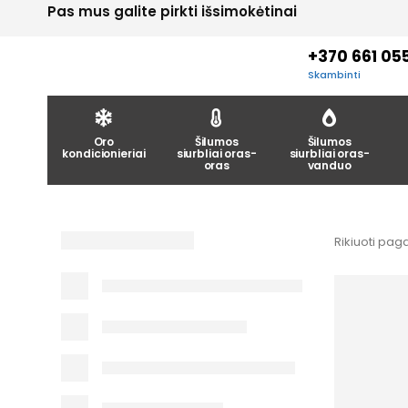
Pas mus galite pirkti išsimokėtinai
+370 661 05
Skambinti
Oro
Šilumos
Šilumos
kondicionieriai
siurbliai oras-
siurbliai oras-
oras
vanduo
Rikiuoti paga