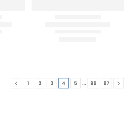
…
1
2
3
4
5
96
97
KAIP MUS RASTI