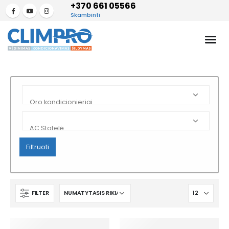
+370 661 05566
Skambinti
Filtruoti
FILTER