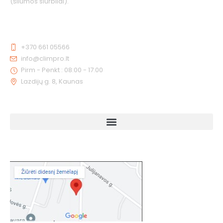
(šilumos siurbliai).
KONTAKTAI
+370 661 05566
info@climpro.lt
Pirm - Penkt : 08:00 - 17:00
Lazdijų g. 8, Kaunas
NUORODOS
KAIP MUS RASTI