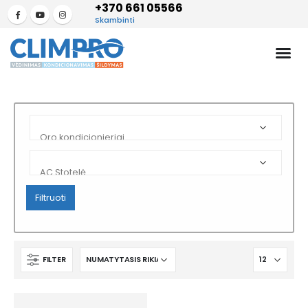
+370 661 05566
Skambinti
Filtruoti
FILTER