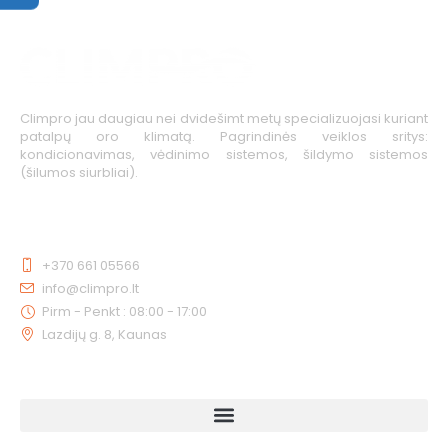
Climpro jau daugiau nei dvidešimt metų specializuojasi kuriant
patalpų oro klimatą. Pagrindinės veiklos sritys:
kondicionavimas, vėdinimo sistemos, šildymo sistemos
(šilumos siurbliai).
KONTAKTAI
+370 661 05566
info@climpro.lt
Pirm - Penkt : 08:00 - 17:00
Lazdijų g. 8, Kaunas
NUORODOS