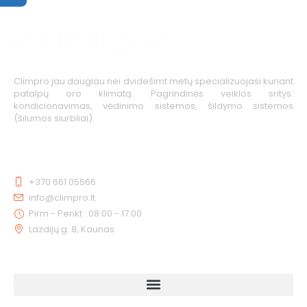
Climpro jau daugiau nei dvidešimt metų specializuojasi kuriant
patalpų oro klimatą. Pagrindinės veiklos sritys:
kondicionavimas, vėdinimo sistemos, šildymo sistemos
(šilumos siurbliai).
KONTAKTAI
+370 661 05566
info@climpro.lt
Pirm - Penkt : 08:00 - 17:00
Lazdijų g. 8, Kaunas
NUORODOS