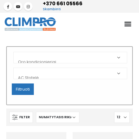
+370 661 05566
Skambinti
Filtruoti
FILTER