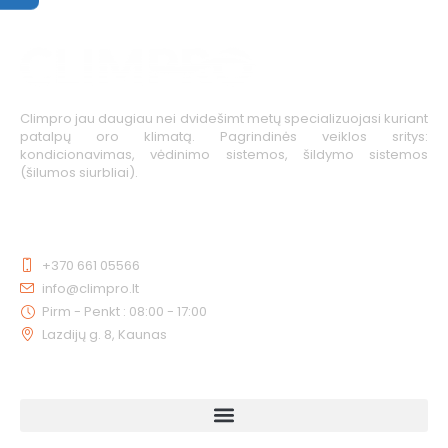
Climpro jau daugiau nei dvidešimt metų specializuojasi kuriant
patalpų oro klimatą. Pagrindinės veiklos sritys:
kondicionavimas, vėdinimo sistemos, šildymo sistemos
(šilumos siurbliai).
KONTAKTAI
+370 661 05566
info@climpro.lt
Pirm - Penkt : 08:00 - 17:00
Lazdijų g. 8, Kaunas
NUORODOS