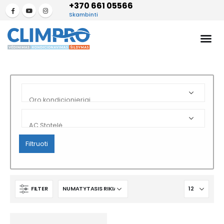
+370 661 05566
Skambinti
Filtruoti
FILTER