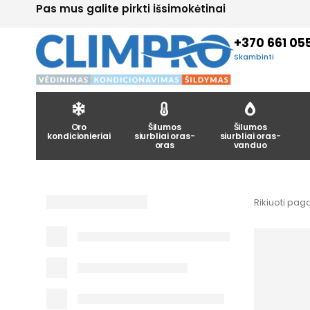
Pas mus galite pirkti išsimokėtinai
+370 661 05
Skambinti
Oro
Šilumos
Šilumos
kondicionieriai
siurbliai oras-
siurbliai oras-
oras
vanduo
Rikiuoti paga