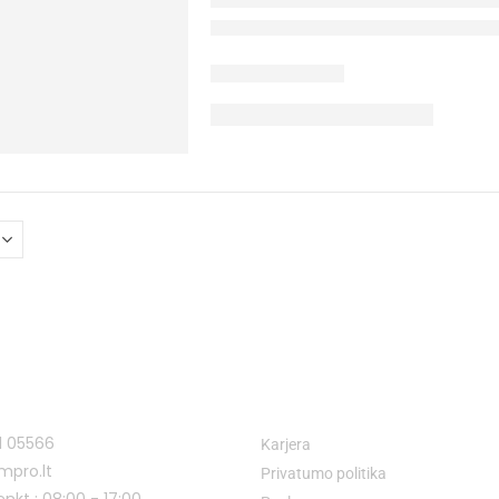
I
NUORODOS
1 05566
Karjera
mpro.lt
Privatumo politika
enkt : 08:00 - 17:00