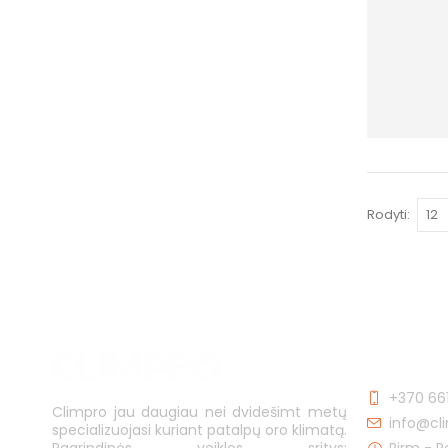
Rodyti:
KONTAKTA
+370 66
Climpro jau daugiau nei dvidešimt metų
info@cli
specializuojasi kuriant patalpų oro klimatą.
Pirm - P