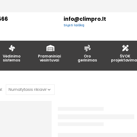
566
info@climpro.lt
Siųsti laišką
Vėdinimo
Pramoniniai
Oro
ŠVOK
sistemos
vėsintuvai
gerinimas
projektavima
l: