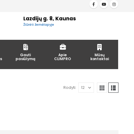
Lazdijų g. 8, Kaunas
Žiūrėti žemėlapyje
Gauti
Apie
Mūsų
s
pasiūlymą
CLIMPRO
kontaktai
Rodyti: