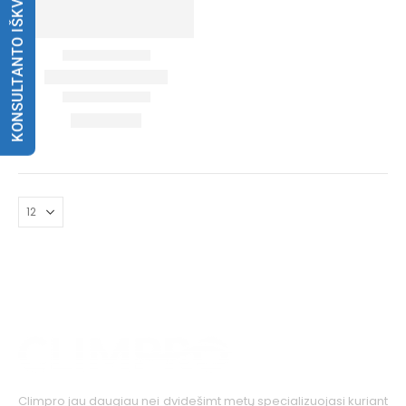
KONSULTANTO IŠKVIETIMAS
Climpro jau daugiau nei dvidešimt metų specializuojasi kuriant