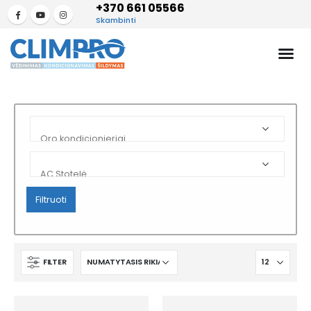
+370 661 05566
Skambinti
Filtruoti
FILTER