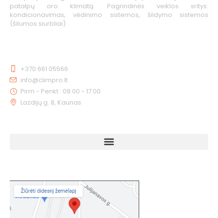
patalpų oro klimatą. Pagrindinės veiklos sritys:
kondicionavimas, vėdinimo sistemos, šildymo sistemos
(šilumos siurbliai).
KONTAKTAI
+370 661 05566
info@climpro.lt
Pirm - Penkt : 08:00 - 17:00
Lazdijų g. 8, Kaunas
NUORODOS
KAIP MUS RASTI