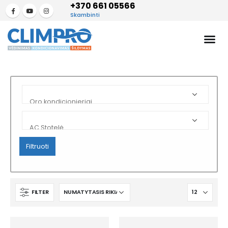
+370 661 05566
Skambinti
Filtruoti
FILTER