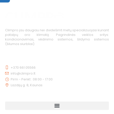
Climpro jau daugiau nei dvidešimt metų specializuojasi kuriant
patalpų oro klimatą. Pagrindinės veiklos sritys:
kondicionavimas, vėdinimo sistemos, šildymo sistemos
(šilumos siurbliai).
KONTAKTAI
+370 661 05566
info@climpro.lt
Pirm - Penkt : 08:00 - 17:00
Lazdijų g. 8, Kaunas
NUORODOS