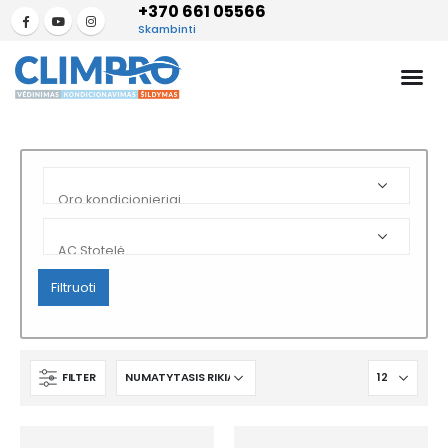
+370 661 05566
Skambinti
Filtruoti
FILTER