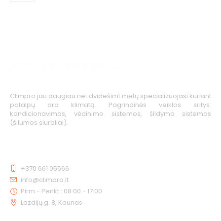
Climpro jau daugiau nei dvidešimt metų specializuojasi kuriant
patalpų oro klimatą. Pagrindinės veiklos sritys:
kondicionavimas, vėdinimo sistemos, šildymo sistemos
(šilumos siurbliai).
KONTAKTAI
+370 661 05566
info@climpro.lt
Pirm - Penkt : 08:00 - 17:00
Lazdijų g. 8, Kaunas