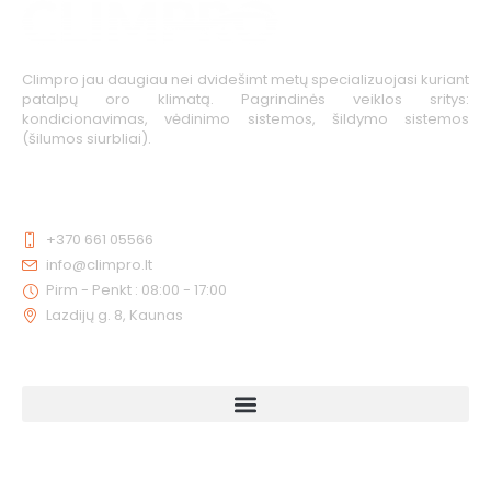
Climpro jau daugiau nei dvidešimt metų specializuojasi kuriant
patalpų oro klimatą. Pagrindinės veiklos sritys:
kondicionavimas, vėdinimo sistemos, šildymo sistemos
(šilumos siurbliai).
KONTAKTAI
+370 661 05566
info@climpro.lt
Pirm - Penkt : 08:00 - 17:00
Lazdijų g. 8, Kaunas
NUORODOS
KAIP MUS RASTI