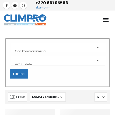
+370 661 05566
Skambinti
Filtruoti
FILTER