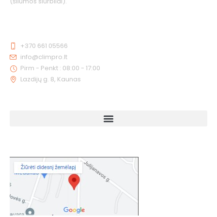
(šilumos siurbliai).
KONTAKTAI
+370 661 05566
info@climpro.lt
Pirm - Penkt : 08:00 - 17:00
Lazdijų g. 8, Kaunas
NUORODOS
KAIP MUS RASTI