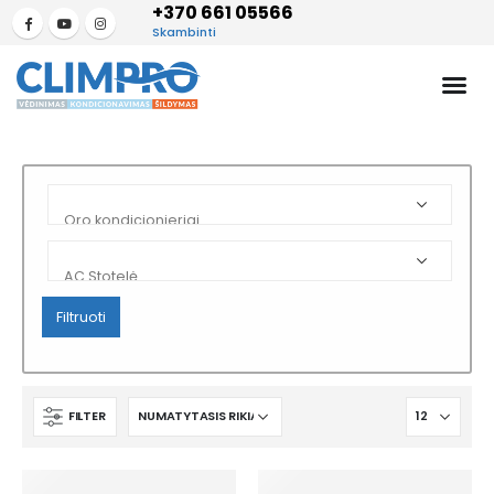
+370 661 05566
Skambinti
Filtruoti
FILTER