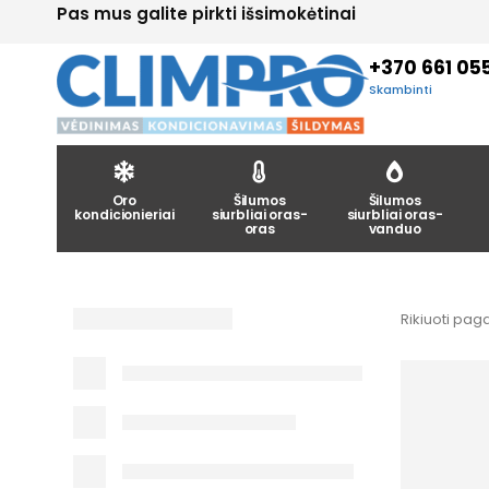
Pas mus galite pirkti išsimokėtinai
+370 661 05
Skambinti
Oro
Šilumos
Šilumos
kondicionieriai
siurbliai oras-
siurbliai oras-
oras
vanduo
Rikiuoti paga