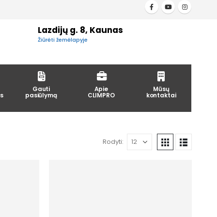
Lazdijų g. 8, Kaunas
Žiūrėti žemėlapyje
Gauti
Apie
Mūsų
s
pasiūlymą
CLIMPRO
kontaktai
Rodyti: