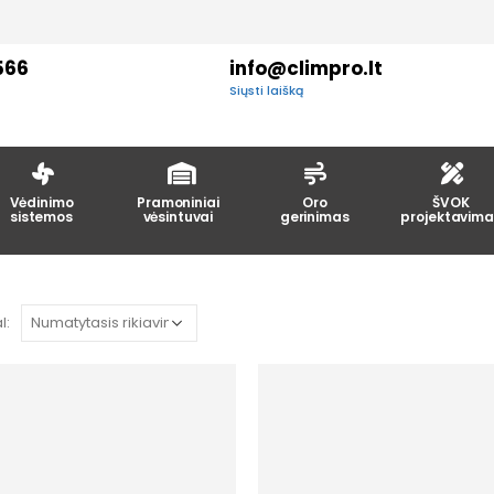
566
info@climpro.lt
Siųsti laišką
Vėdinimo
Pramoniniai
Oro
ŠVOK
sistemos
vėsintuvai
gerinimas
projektavima
l: