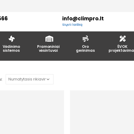
566
info@climpro.lt
Siųsti laišką
Vėdinimo
Pramoniniai
Oro
ŠVOK
sistemos
vėsintuvai
gerinimas
projektavima
l: