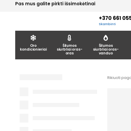
Pas mus galite pirkti išsimokėtinai
+370 661 05
Skambinti
Oro
Šilumos
Šilumos
kondicionieriai
siurbliai oras-
siurbliai oras-
oras
vanduo
Rikiuoti paga