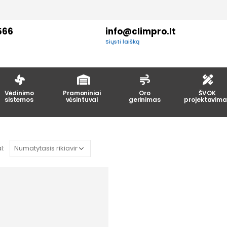
566
info@climpro.lt
Siųsti laišką
Vėdinimo
Pramoniniai
Oro
ŠVOK
sistemos
vėsintuvai
gerinimas
projektavima
l: