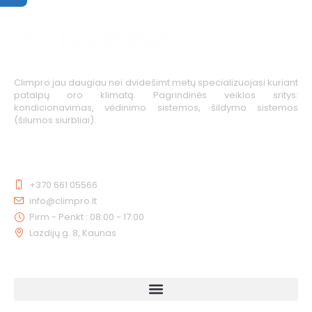
Climpro jau daugiau nei dvidešimt metų specializuojasi kuriant
patalpų oro klimatą. Pagrindinės veiklos sritys:
kondicionavimas, vėdinimo sistemos, šildymo sistemos
(šilumos siurbliai).
KONTAKTAI
+370 661 05566
info@climpro.lt
Pirm - Penkt : 08:00 - 17:00
Lazdijų g. 8, Kaunas
NUORODOS