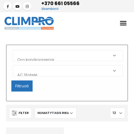
+370 661 05566
Skambinti
Filtruoti
FILTER