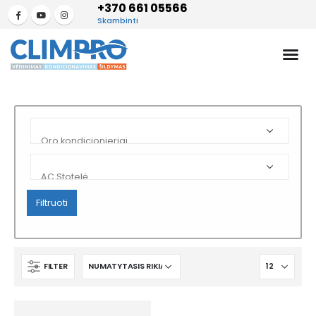
+370 661 05566
Skambinti
Filtruoti
FILTER