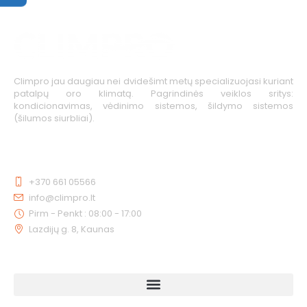
Climpro jau daugiau nei dvidešimt metų specializuojasi kuriant
patalpų oro klimatą. Pagrindinės veiklos sritys:
kondicionavimas, vėdinimo sistemos, šildymo sistemos
(šilumos siurbliai).
KONTAKTAI
+370 661 05566
info@climpro.lt
Pirm - Penkt : 08:00 - 17:00
Lazdijų g. 8, Kaunas
NUORODOS