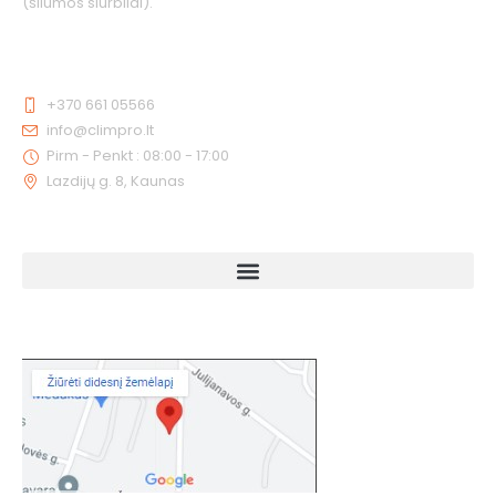
(šilumos siurbliai).
KONTAKTAI
+370 661 05566
info@climpro.lt
Pirm - Penkt : 08:00 - 17:00
Lazdijų g. 8, Kaunas
NUORODOS
KAIP MUS RASTI