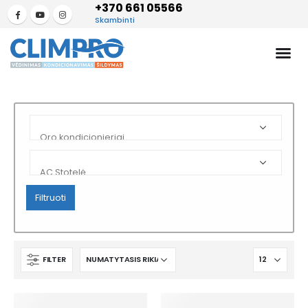
+370 661 05566
Skambinti
Filtruoti
FILTER