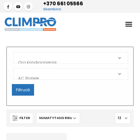
+370 661 05566
Skambinti
Filtruoti
FILTER