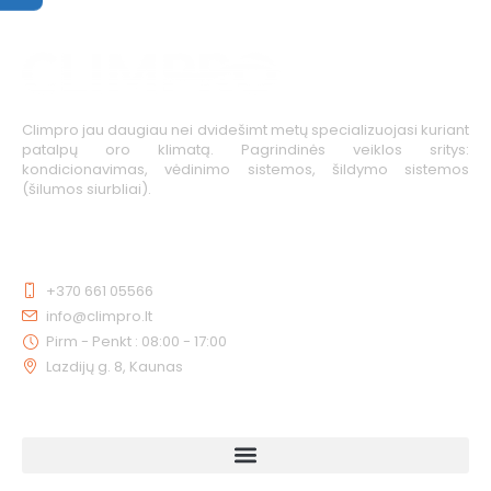
Climpro jau daugiau nei dvidešimt metų specializuojasi kuriant
patalpų oro klimatą. Pagrindinės veiklos sritys:
kondicionavimas, vėdinimo sistemos, šildymo sistemos
(šilumos siurbliai).
KONTAKTAI
+370 661 05566
info@climpro.lt
Pirm - Penkt : 08:00 - 17:00
Lazdijų g. 8, Kaunas
NUORODOS