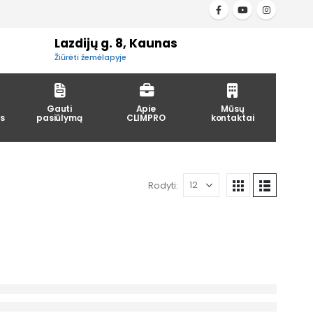
Lazdijų g. 8, Kaunas
Žiūrėti žemėlapyje
Gauti
Apie
Mūsų
s
pasiūlymą
CLIMPRO
kontaktai
Rodyti: