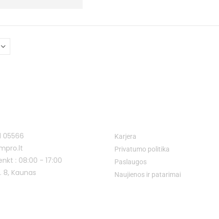
I
NUORODOS
1 05566
Karjera
mpro.lt
Privatumo politika
enkt : 08:00 - 17:00
Paslaugos
g. 8, Kaunas
Naujienos ir patarimai