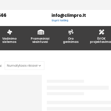
566
info@climpro.lt
Siųsti laišką
Vėdinimo
Pramoniniai
Oro
ŠVOK
sistemos
vėsintuvai
gerinimas
projektavima
l: