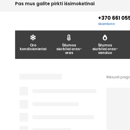
Pas mus galite pirkti išsimokėtinai
+370 661 05
Skambinti
Oro
Šilumos
Šilumos
kondicionieriai
siurbliai oras-
siurbliai oras-
oras
vanduo
Rikiuoti paga