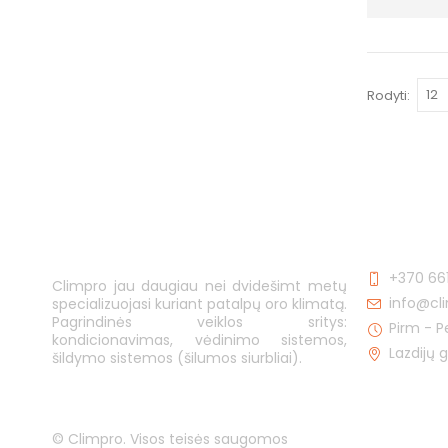
Rodyti:
KONTAKTA
+370 66
Climpro jau daugiau nei dvidešimt metų
info@cli
specializuojasi kuriant patalpų oro klimatą.
Pagrindinės veiklos sritys:
Pirm - P
kondicionavimas, vėdinimo sistemos,
Lazdijų 
šildymo sistemos (šilumos siurbliai).
© Climpro. Visos teisės saugomos