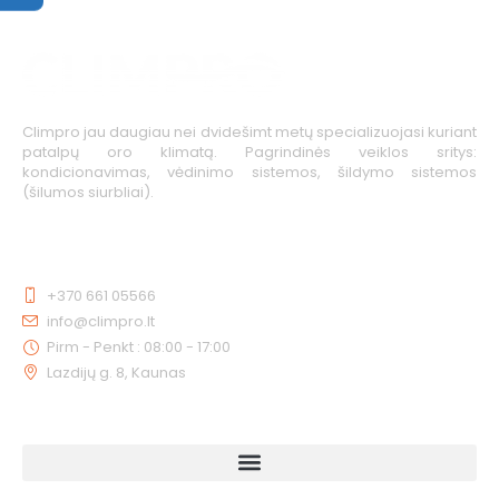
Climpro jau daugiau nei dvidešimt metų specializuojasi kuriant
patalpų oro klimatą. Pagrindinės veiklos sritys:
kondicionavimas, vėdinimo sistemos, šildymo sistemos
(šilumos siurbliai).
KONTAKTAI
+370 661 05566
info@climpro.lt
Pirm - Penkt : 08:00 - 17:00
Lazdijų g. 8, Kaunas
NUORODOS