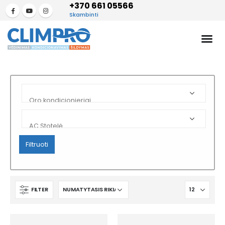
+370 661 05566
Skambinti
Filtruoti
FILTER