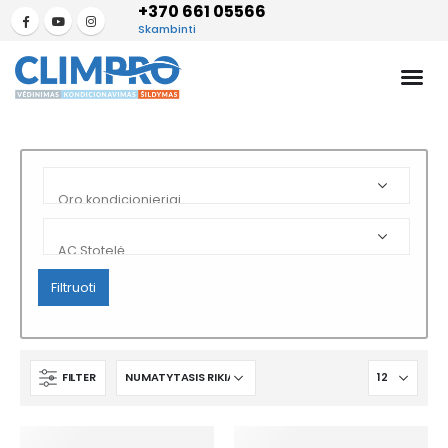
+370 661 05566
Skambinti
Filtruoti
FILTER