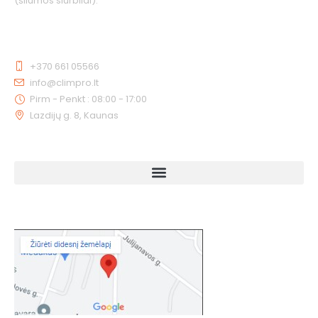
(šilumos siurbliai).
KONTAKTAI
+370 661 05566
info@climpro.lt
Pirm - Penkt : 08:00 - 17:00
Lazdijų g. 8, Kaunas
NUORODOS
KAIP MUS RASTI