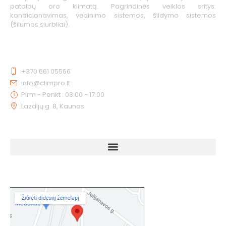
patalpų oro klimatą. Pagrindinės veiklos sritys:
kondicionavimas, vėdinimo sistemos, šildymo sistemos
(šilumos siurbliai).
KONTAKTAI
+370 661 05566
info@climpro.lt
Pirm - Penkt : 08:00 - 17:00
Lazdijų g. 8, Kaunas
NUORODOS
KAIP MUS RASTI