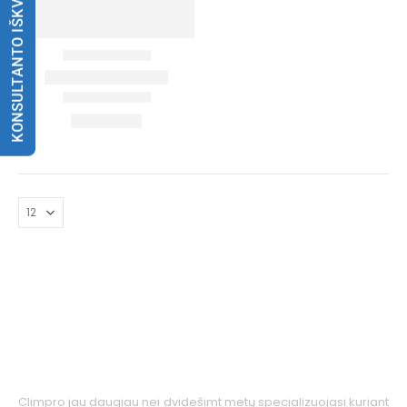
KONSULTANTO IŠKVIETIMAS
Climpro jau daugiau nei dvidešimt metų specializuojasi kuriant