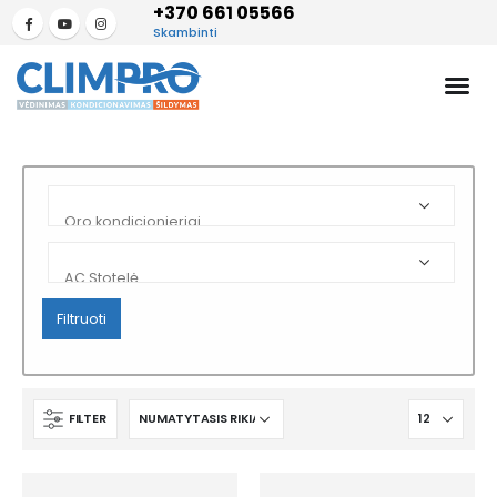
+370 661 05566
Skambinti
Filtruoti
FILTER