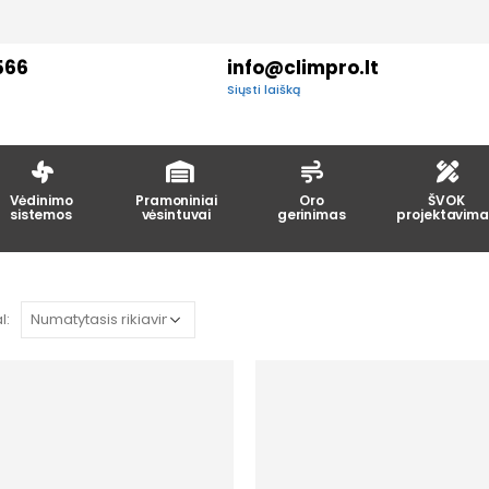
566
info@climpro.lt
Siųsti laišką
Vėdinimo
Pramoniniai
Oro
ŠVOK
sistemos
vėsintuvai
gerinimas
projektavima
l: