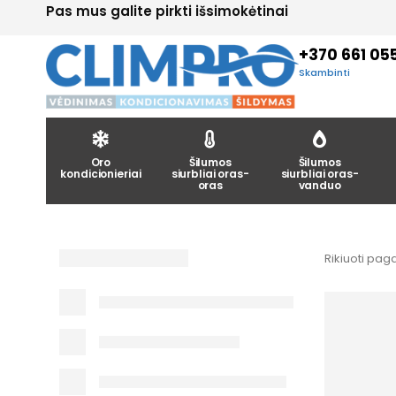
Pas mus galite pirkti išsimokėtinai
+370 661 05
Skambinti
Oro
Šilumos
Šilumos
kondicionieriai
siurbliai oras-
siurbliai oras-
oras
vanduo
Rikiuoti paga