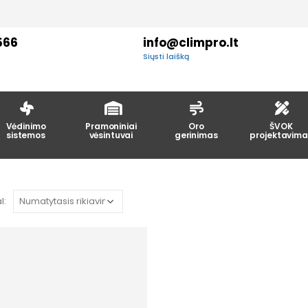
566
info@climpro.lt
Siųsti laišką
Vėdinimo
Pramoniniai
Oro
ŠVOK
sistemos
vėsintuvai
gerinimas
projektavima
l: