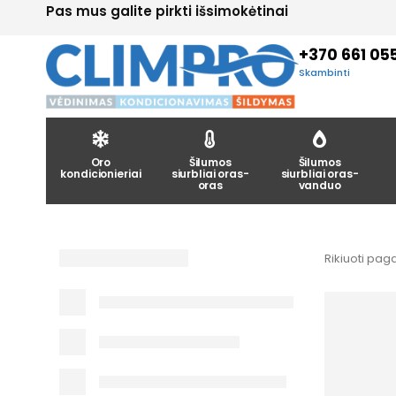
Pas mus galite pirkti išsimokėtinai
+370 661 05
Skambinti
Oro
Šilumos
Šilumos
kondicionieriai
siurbliai oras-
siurbliai oras-
oras
vanduo
Rikiuoti paga