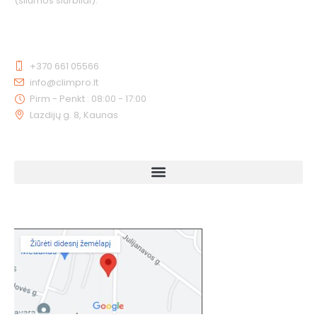
(šilumos siurbliai).
KONTAKTAI
+370 661 05566
info@climpro.lt
Pirm - Penkt : 08:00 - 17:00
Lazdijų g. 8, Kaunas
NUORODOS
KAIP MUS RASTI