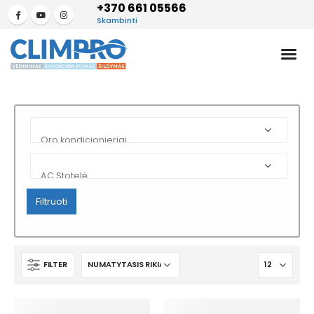
+370 661 05566
Skambinti
Filtruoti
FILTER