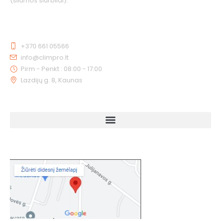
(šilumos siurbliai).
KONTAKTAI
+370 661 05566
info@climpro.lt
Pirm - Penkt : 08:00 - 17:00
Lazdijų g. 8, Kaunas
NUORODOS
KAIP MUS RASTI