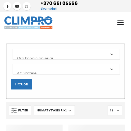
+370 661 05566
Skambinti
Filtruoti
FILTER