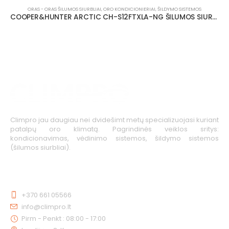
ORAS - ORAS ŠILUMOS SIURBLIAI
,
ORO KONDICIONIERIAI
,
ŠILDYMO SISTEMOS
COOPER&HUNTER ARCTIC CH-S12FTXLA-NG ŠILUMOS SIURBLYS 3.67/3.5 KW
Climpro jau daugiau nei dvidešimt metų specializuojasi kuriant
patalpų oro klimatą. Pagrindinės veiklos sritys:
kondicionavimas, vėdinimo sistemos, šildymo sistemos
(šilumos siurbliai).
KONTAKTAI
+370 661 05566
info@climpro.lt
Pirm - Penkt : 08:00 - 17:00