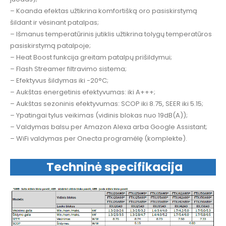
– Koanda efektas užtikrina komfortišką oro pasiskirstymą
šildant ir vėsinant patalpas;
– Išmanus temperatūrinis jutiklis užtikrina tolygų temperatūros
pasiskirstymą patalpoje;
– Heat Boost funkcija greitam patalpų prišildymui;
– Flash Streamer filtravimo sistema;
– Efektyvus šildymas iki -20°C;
– Aukštas energetinis efektyvumas: iki A+++;
– Aukštas sezoninis efektyvumas: SCOP iki 8.75, SEER iki 5.15;
– Ypatingai tylus veikimas (vidinis blokas nuo 19dB(A));
– Valdymas balsu per Amazon Alexa arba Google Assistant;
– WiFi valdymas per Onecta programėlę (komplekte).
Techninė specifikacija