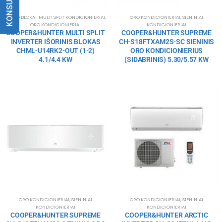
LAUKO BLOKAI
,
MULTI SPLIT KONDICIONIERIAI
,
ORO KONDICIONIERIAI
,
SIENINIAI
ORO KONDICIONIERIAI
KONDICIONIERIAI
COOPER&HUNTER MULTI SPLIT
COOPER&HUNTER SUPREME
INVERTER IŠORINIS BLOKAS
CH-S18FTXAM2S-SC SIENINIS
CHML-U14RK2-OUT (1-2)
ORO KONDICIONIERIUS
4.1/4.4 KW
(SIDABRINIS) 5.30/5.57 KW
ORO KONDICIONIERIAI
,
SIENINIAI
ORO KONDICIONIERIAI
,
SIENINIAI
KONDICIONIERIAI
KONDICIONIERIAI
COOPER&HUNTER SUPREME
COOPER&HUNTER ARCTIC