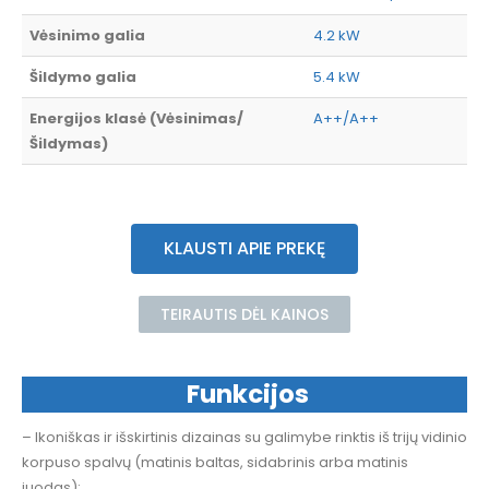
Vėsinimo galia
4.2 kW
Šildymo galia
5.4 kW
Energijos klasė (Vėsinimas/
A++/A++
Šildymas)
KLAUSTI APIE PREKĘ
TEIRAUTIS DĖL KAINOS
Funkcijos
– Ikoniškas ir išskirtinis dizainas su galimybe rinktis iš trijų vidinio
korpuso spalvų (matinis baltas, sidabrinis arba matinis
juodas);