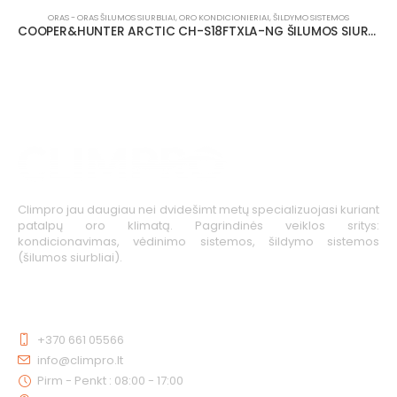
ORAS - ORAS ŠILUMOS SIURBLIAI
,
ORO KONDICIONIERIAI
,
ŠILDYMO SISTEMOS
COOPER&HUNTER ARCTIC CH-S18FTXLA-NG ŠILUMOS SIURBLYS 5.30/5.20 KW
Climpro jau daugiau nei dvidešimt metų specializuojasi kuriant
patalpų oro klimatą. Pagrindinės veiklos sritys:
kondicionavimas, vėdinimo sistemos, šildymo sistemos
(šilumos siurbliai).
KONTAKTAI
+370 661 05566
info@climpro.lt
Pirm - Penkt : 08:00 - 17:00