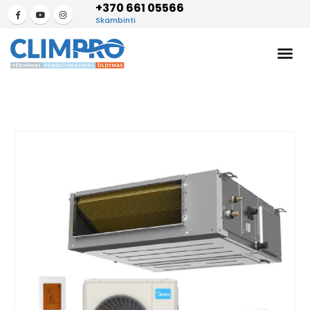
+370 661 05566
Skambinti