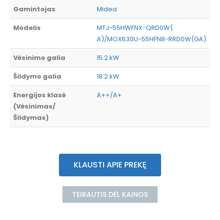
Gamintojas
Midea
Modelis
MTJ-55HWFNX-QRD0W(
A)/MOX630U-55HFN8-RRD0W(GA)
Vėsinimo galia
15.2 kW
Šildymo galia
18.2 kW
Energijos klasė
A++/A+
(Vėsinimas/
Šildymas)
KLAUSTI APIE PREKĘ
TEIRAUTIS DĖL KAINOS