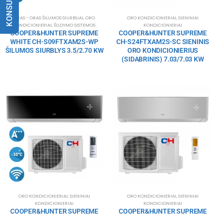
ORAS - ORAS ŠILUMOS SIURBLIAI
,
ORO
ORO KONDICIONIERIAI
,
SIENINIAI
KONDICIONIERIAI
,
ŠILDYMO SISTEMOS
KONDICIONIERIAI
COOPER&HUNTER SUPREME
COOPER&HUNTER SUPREME
WHITE CH-S09FTXAM2S-WP
CH-S24FTXAM2S-SC SIENINIS
ŠILUMOS SIURBLYS 3.5/2.70 KW
ORO KONDICIONIERIUS
(SIDABRINIS) 7.03/7.03 KW
ORO KONDICIONIERIAI
,
SIENINIAI
ORO KONDICIONIERIAI
,
SIENINIAI
KONDICIONIERIAI
KONDICIONIERIAI
COOPER&HUNTER SUPREME
COOPER&HUNTER SUPREME