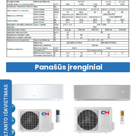
Panašūs įrenginiai
KONSULTANTO IŠKVIETIMAS