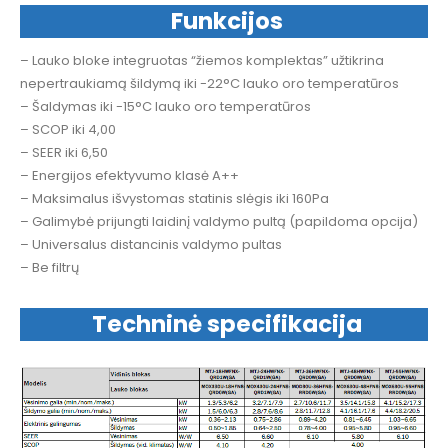
Funkcijos
– Lauko bloke integruotas “žiemos komplektas” užtikrina
nepertraukiamą šildymą iki -22°C lauko oro temperatūros
– Šaldymas iki -15°C lauko oro temperatūros
– SCOP iki 4,00
– SEER iki 6,50
– Energijos efektyvumo klasė A++
– Maksimalus išvystomas statinis slėgis iki 160Pa
– Galimybė prijungti laidinį valdymo pultą (papildoma opcija)
– Universalus distancinis valdymo pultas
– Be filtrų
Techninė specifikacija