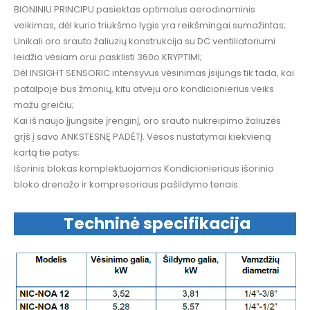
BIONINIU PRINCIPU pasiektas optimalus aerodinaminis
veikimas, dėl kurio triukšmo lygis yra reikšmingai sumažintas;
Unikali oro srauto žaliuzių konstrukcija su DC ventiliatoriumi
leidžia vėsiam orui pasklisti 360o KRYPTIMI;
Dėl INSIGHT SENSORIC intensyvus vėsinimas įsijungs tik tada, kai
patalpoje bus žmonių, kitu atveju oro kondicionierius veiks
mažu greičiu;
Kai iš naujo įjungsite įrenginį, oro srauto nukreipimo žaliuzės
grįš į savo ANKSTESNĘ PADĖTĮ. Vėsos nustatymai kiekvieną
kartą tie patys;
Išorinis blokas komplektuojamas Kondicionieriaus išorinio
bloko drenažo ir kompresoriaus pašildymo tenais.
Techninė specifikacija