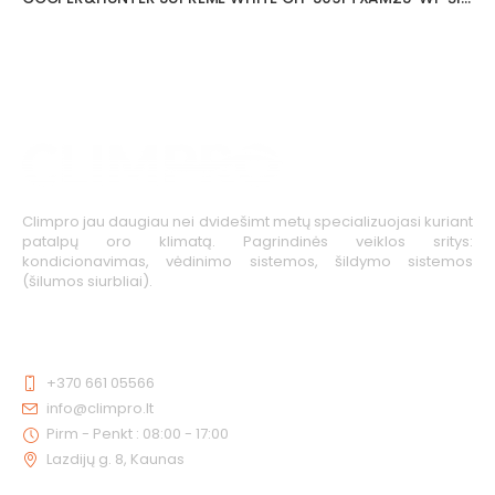
Climpro jau daugiau nei dvidešimt metų specializuojasi kuriant
patalpų oro klimatą. Pagrindinės veiklos sritys:
kondicionavimas, vėdinimo sistemos, šildymo sistemos
(šilumos siurbliai).
KONTAKTAI
+370 661 05566
info@climpro.lt
Pirm - Penkt : 08:00 - 17:00
Lazdijų g. 8, Kaunas