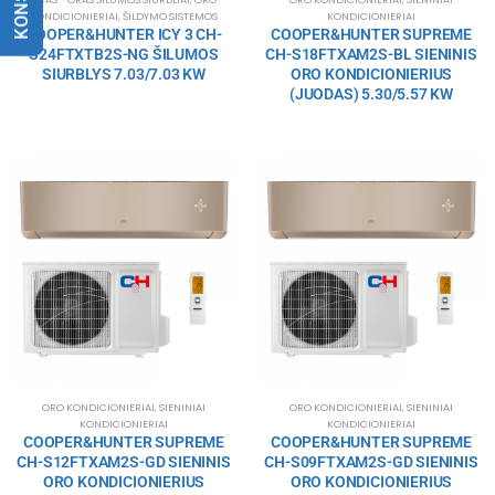
KONDICIONIERIAI
,
ŠILDYMO SISTEMOS
KONDICIONIERIAI
COOPER&HUNTER ICY 3 CH-
COOPER&HUNTER SUPREME
S24FTXTB2S-NG ŠILUMOS
CH-S18FTXAM2S-BL SIENINIS
SIURBLYS 7.03/7.03 KW
ORO KONDICIONIERIUS
(JUODAS) 5.30/5.57 KW
ORO KONDICIONIERIAI
,
SIENINIAI
ORO KONDICIONIERIAI
,
SIENINIAI
KONDICIONIERIAI
KONDICIONIERIAI
COOPER&HUNTER SUPREME
COOPER&HUNTER SUPREME
CH-S12FTXAM2S-GD SIENINIS
CH-S09FTXAM2S-GD SIENINIS
ORO KONDICIONIERIUS
ORO KONDICIONIERIUS