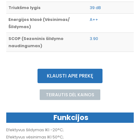
Triukšmo lygis
39 dB
Energijos klasė (Vėsinimas/
A++
Šildymas)
SCOP (Sezoninis šildymo
3.90
naudingumas)
KLAUSTI APIE PREKĘ
TEIRAUTIS DĖL KAINOS
Funkcijos
Efektyvus šildymas IKI -20°C;
Efektyvus vėsinimas IKI 50°C;