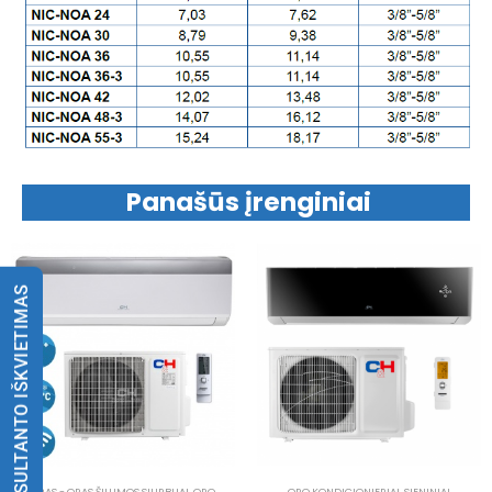
Panašūs įrenginiai
KONSULTANTO IŠKVIETIMAS
ORAS - ORAS ŠILUMOS SIURBLIAI
,
ORO
ORO KONDICIONIERIAI
,
SIENINIAI