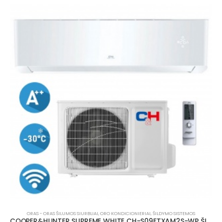
ORAS - ORAS ŠILUMOS SIURBLIAI
,
ORO KONDICIONIERIAI
,
ŠILDYMO SISTEMOS
COOPER&HUNTER SUPREME WHITE CH-S09FTXAM2S-WP ŠILUMOS SIURBLYS 3.5/2.70 KW