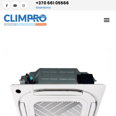
+370 661 05566
Skambinti