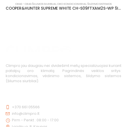
ORAS - ORAS ŠILUMOS SIURBLIAI
,
ORO KONDICIONIERIAI
,
ŠILDYMO SISTEMOS
COOPER&HUNTER SUPREME WHITE CH-S09FTXAM2S-WP ŠILUMOS SIURBLYS 3.5/2.70 KW
Climpro jau daugiau nei dvidešimt metų specializuojasi kuriant
patalpų oro klimatą. Pagrindinės veiklos sritys:
kondicionavimas, vėdinimo sistemos, šildymo sistemos
(šilumos siurbliai).
KONTAKTAI
+370 661 05566
info@climpro.lt
Pirm - Penkt : 08:00 - 17:00
Lazdijų g. 8, Kaunas