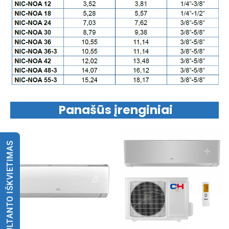
Panašūs įrenginiai
KONSULTANTO IŠKVIETIMAS