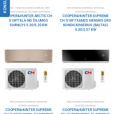
ORAS - ORAS ŠILUMOS SIURBLIAI
,
ORO
ORO KONDICIONIERIAI
,
SIENINIAI
KONDICIONIERIAI
,
ŠILDYMO SISTEMOS
KONDICIONIERIAI
COOPER&HUNTER ARCTIC CH-
COOPER&HUNTER SUPREME
S18FTXLA-NG ŠILUMOS
CH-S18FTXAM2S SIENINIS ORO
SIURBLYS 5.30/5.20 KW
KONDICIONIERIUS (BALTAS)
5.30/5.57 KW
ORO KONDICIONIERIAI
,
SIENINIAI
ORO KONDICIONIERIAI
,
SIENINIAI
KONDICIONIERIAI
KONDICIONIERIAI
COOPER&HUNTER SUPREME
COOPER&HUNTER SUPREME