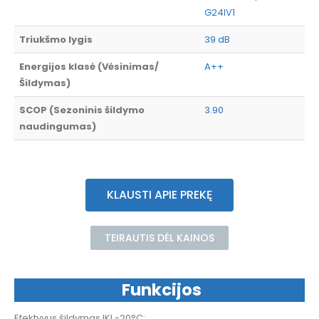
G24IV1
Triukšmo lygis
39 dB
Energijos klasė (Vėsinimas/
A++
Šildymas)
SCOP (Sezoninis šildymo
3.90
naudingumas)
KLAUSTI APIE PREKĘ
TEIRAUTIS DĖL KAINOS
Funkcijos
Efektyvus šildymas IKI -20°C;