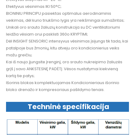
Efektyvus vėsinimas IKI 50°C;
BIONINIU PRINCIPU pasiektas optimalus aerodinaminis
veikimas, dėl kurio triukšmo lygis yra reikšmingai sumažintas;
Unikali oro srauto žaliuzių konstrukcija su DC ventiliatoriumi
leidžia vėsiam orui pasklisti 360o KRYPTIMI;
Dėl INSIGHT SENSORIC intensyvus vėsinimas įsijungs tik tada, kai
patalpoje bus žmonių, kitu atveju oro kondicionierius veiks
mažu greičiu;
Kai iš naujo įjungsite įrenginį, oro srauto nukreipimo žaliuzės
grįš į savo ANKSTESNĘ PADĖTĮ. Vėsos nustatymai kiekvieną
kartą tie patys;
Išorinis blokas komplektuojamas Kondicionieriaus išorinio
bloko drenažo ir kompresoriaus pašildymo tenais.
Techninė specifikacija