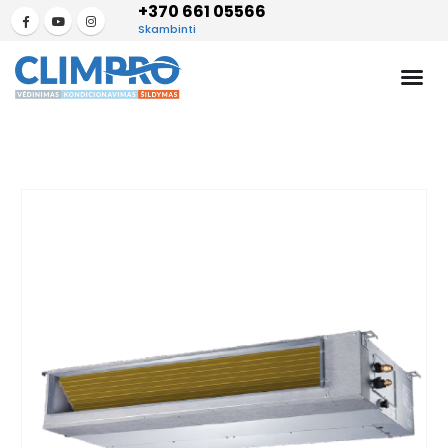
+370 661 05566
Skambinti