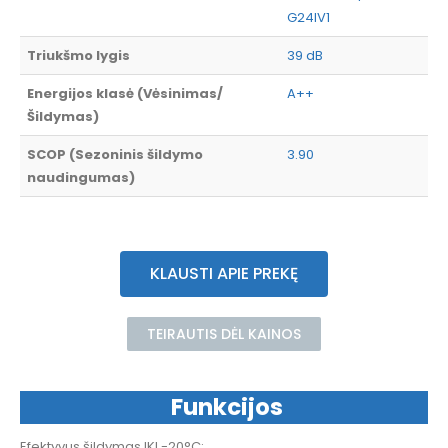
G24IV1
Triukšmo lygis
39 dB
Energijos klasė (Vėsinimas/
A++
Šildymas)
SCOP (Sezoninis šildymo
3.90
naudingumas)
KLAUSTI APIE PREKĘ
TEIRAUTIS DĖL KAINOS
Funkcijos
Efektyvus šildymas IKI -20°C;