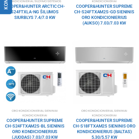
KONDICIONIERIAI
,
ŠILDYMO SISTEMOS
KONDICIONIERIAI
COOPER&HUNTER ARCTIC CH-
COOPER&HUNTER SUPREME
S24FTXLA-NG ŠILUMOS
CH-S24FTXAM2S-GD SIENINIS
SIURBLYS 7.4/7.0 KW
ORO KONDICIONIERIUS
(AUKSO) 7.03/7.03 KW
ORO KONDICIONIERIAI
,
SIENINIAI
ORO KONDICIONIERIAI
,
SIENINIAI
KONDICIONIERIAI
KONDICIONIERIAI
COOPER&HUNTER SUPREME
COOPER&HUNTER SUPREME
CH-S24FTXAM2S-BL SIENINIS
CH-S18FTXAM2S SIENINIS ORO
ORO KONDICIONIERIUS
KONDICIONIERIUS (BALTAS)
(JUODAS) 7.03/7.03 KW
5.30/5.57 KW