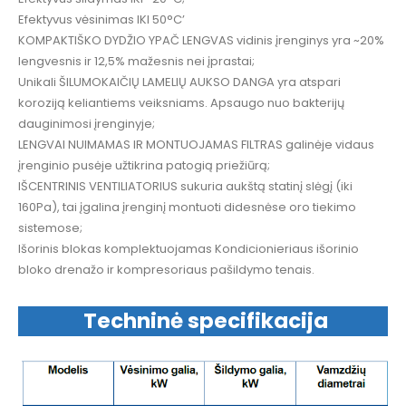
Efektyvus vėsinimas IKI 50°C’
KOMPAKTIŠKO DYDŽIO YPAČ LENGVAS vidinis įrenginys yra ~20%
lengvesnis ir 12,5% mažesnis nei įprastai;
Unikali ŠILUMOKAIČIŲ LAMELIŲ AUKSO DANGA yra atspari
koroziją keliantiems veiksniams. Apsaugo nuo bakterijų
dauginimosi įrenginyje;
LENGVAI NUIMAMAS IR MONTUOJAMAS FILTRAS galinėje vidaus
įrenginio pusėje užtikrina patogią priežiūrą;
IŠCENTRINIS VENTILIATORIUS sukuria aukštą statinį slėgį (iki
160Pa), tai įgalina įrenginį montuoti didesnėse oro tiekimo
sistemose;
Išorinis blokas komplektuojamas Kondicionieriaus išorinio
bloko drenažo ir kompresoriaus pašildymo tenais.
Techninė specifikacija