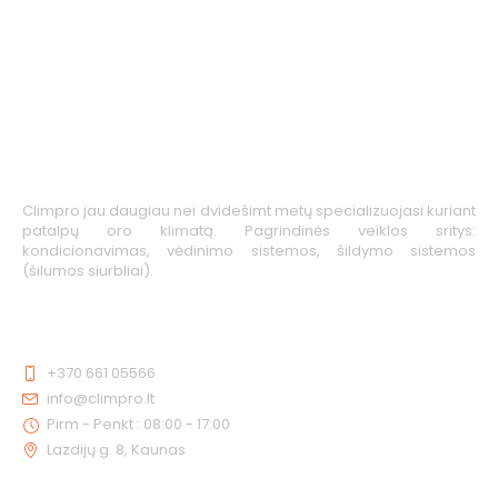
Climpro jau daugiau nei dvidešimt metų specializuojasi kuriant
patalpų oro klimatą. Pagrindinės veiklos sritys:
kondicionavimas, vėdinimo sistemos, šildymo sistemos
(šilumos siurbliai).
KONTAKTAI
+370 661 05566
info@climpro.lt
Pirm - Penkt : 08:00 - 17:00
Lazdijų g. 8, Kaunas
NUORODOS