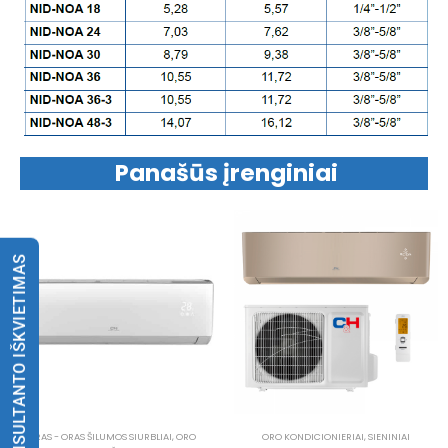
Panašūs įrenginiai
KONSULTANTO IŠKVIETIMAS
ORAS - ORAS ŠILUMOS SIURBLIAI
,
ORO
ORO KONDICIONIERIAI
,
SIENINIAI